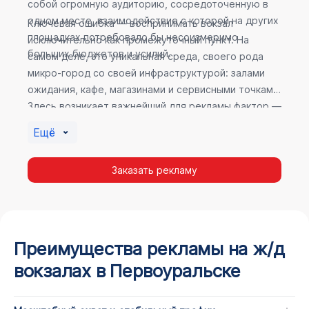
собой огромную аудиторию, сосредоточенную в
одном месте, взаимодействие с которой на других
Ключевая ошибка — воспринимать вокзал
площадках потребовало бы несоизмеримо
исключительно как промежуточный пункт. На
больших бюджетов и усилий.
самом деле, это уникальная среда, своего рода
микро-город со своей инфраструктурой: залами
ожидания, кафе, магазинами и сервисными точками.
Здесь возникает важнейший для рекламы фактор —
высокое время пребывания. В момент ожидания
Ещё
пассажир максимально открыт для информации, а
его внимание не так рассеяно, как при беглом
Заказать рекламу
просмотре постов в соцсетях.
Преимущества рекламы на ж/д
вокзалах в Первоуральске