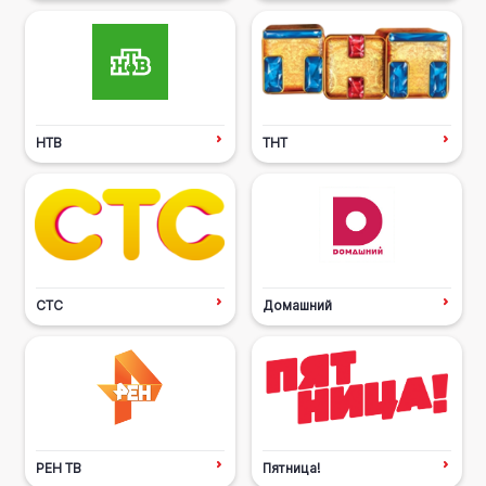
НТВ
ТНТ
СТС
Домашний
РЕН ТВ
Пятница!