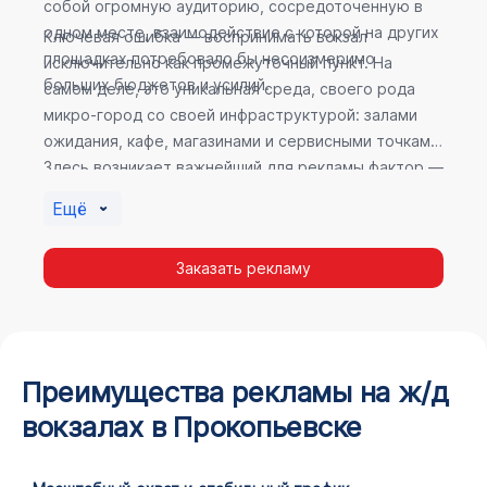
собой огромную аудиторию, сосредоточенную в
одном месте, взаимодействие с которой на других
Ключевая ошибка — воспринимать вокзал
площадках потребовало бы несоизмеримо
исключительно как промежуточный пункт. На
больших бюджетов и усилий.
самом деле, это уникальная среда, своего рода
микро-город со своей инфраструктурой: залами
ожидания, кафе, магазинами и сервисными точками.
Здесь возникает важнейший для рекламы фактор —
высокое время пребывания. В момент ожидания
Ещё
пассажир максимально открыт для информации, а
его внимание не так рассеяно, как при беглом
Заказать рекламу
просмотре постов в соцсетях.
Преимущества рекламы на ж/д
вокзалах в Прокопьевске