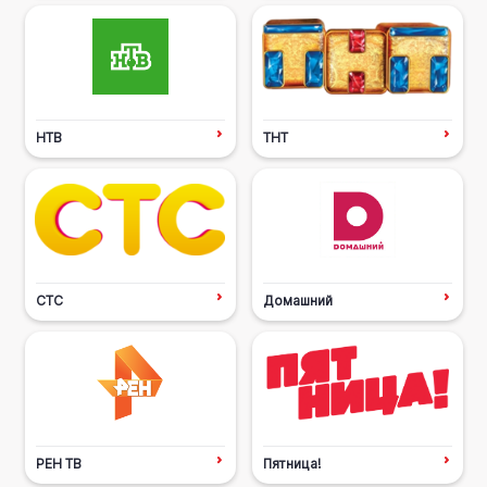
НТВ
ТНТ
СТС
Домашний
РЕН ТВ
Пятница!