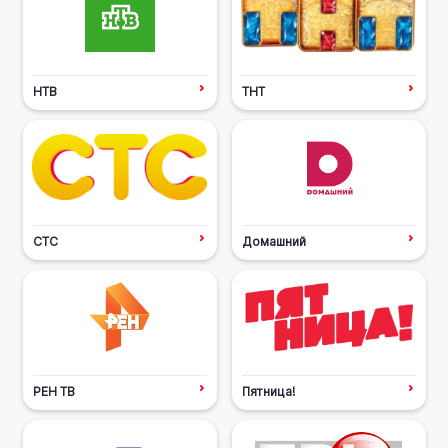
НТВ
ТНТ
СТС
Домашний
РЕН ТВ
Пятница!