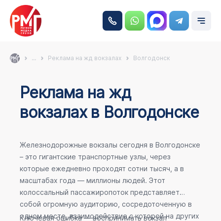
...
Реклама на жд вокзалах
Волгодонск
Реклама на жд
вокзалах в Волгодонске
Железнодорожные вокзалы сегодня в Волгодонске
– это гигантские транспортные узлы, через
которые ежедневно проходят сотни тысяч, а в
масштабах года — миллионы людей. Этот
колоссальный пассажиропоток представляет
собой огромную аудиторию, сосредоточенную в
одном месте, взаимодействие с которой на других
Ключевая ошибка — воспринимать вокзал