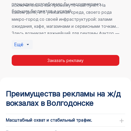
площадках потребовало бы несоизмеримо
исключительно как промежуточный пункт. На
больших бюджетов и усилий.
самом деле, это уникальная среда, своего рода
микро-город со своей инфраструктурой: залами
ожидания, кафе, магазинами и сервисными точками.
Здесь возникает важнейший для рекламы фактор —
высокое время пребывания. В момент ожидания
Ещё
пассажир максимально открыт для информации, а
его внимание не так рассеяно, как при беглом
Заказать рекламу
просмотре постов в соцсетях.
Преимущества рекламы на ж/д
вокзалах в Волгодонске
Масштабный охват и стабильный трафик.