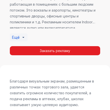
работающая в помещениях с большим людским
потоком. Это вокзалы и аэропорты, кинотеатры и
спортивные дворцы, офисные центры и
поликлиники и т.д. Рекламным носителем Indoor
является аудио или видеоаппаратура,
размещенная внутри здания. Наибольшую
Ещё
эффективность приносит такой вид рекламы в
местах продаж, поскольку воздействие на
Заказать рекламу
покупателя в момент выбора товара наиболее
эффективно, т.к. более 60% покупок совершается
случайно. Заострить внимание покупателя на
определенном товаре, показать его важность и
необходимость – в этом и заключается «работа»
Indoor рекламы.
Благодаря визуальным экранам, размещенным в
различных точках торгового зала, удается
охватить огромное количество покупателей, а
подача рекламы в аптеках, клубах, школах
охватывает узкую целевую аудиторию.