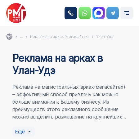
...
Реклама на арках (мегасайтах)
Улан-Удэ
Реклама на аркаx в
Улан-Удэ
Реклама на магистральных арках(мегасайтах)
– эффективный способ привлечь как можно
больше внимания к Вашему бизнесу. Из
преимуществ этого рекламного сообщения
можно выделить размещение на крупнейших
магистралях города, по отношению к
пешеходному потоку расположение в прямой
Ещё