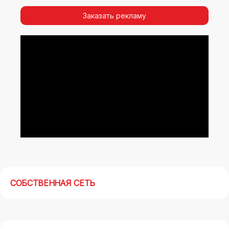
видимости, а также высокая частота
повторных контактов.
Заказать рекламу
Реклама на арках(мегасайтах) в Улан-Удэ –
современный маркетинговый инструмент,
позволяющий в кратчайшие сроки получить
максимальный отклик.
СОБСТВЕННАЯ СЕТЬ