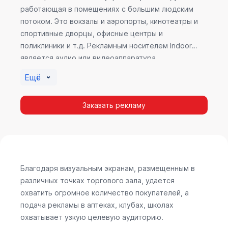
работающая в помещениях с большим людским
потоком. Это вокзалы и аэропорты, кинотеатры и
спортивные дворцы, офисные центры и
поликлиники и т.д. Рекламным носителем Indoor
является аудио или видеоаппаратура,
размещенная внутри здания. Наибольшую
Ещё
эффективность приносит такой вид рекламы в
местах продаж, поскольку воздействие на
Заказать рекламу
покупателя в момент выбора товара наиболее
эффективно, т.к. более 60% покупок совершается
случайно. Заострить внимание покупателя на
определенном товаре, показать его важность и
необходимость – в этом и заключается «работа»
Indoor рекламы.
Благодаря визуальным экранам, размещенным в
различных точках торгового зала, удается
охватить огромное количество покупателей, а
подача рекламы в аптеках, клубах, школах
охватывает узкую целевую аудиторию.