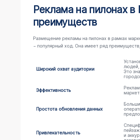
Реклама на пилонах в 
преимуществ
Размещение рекламы на пилонах в рамках мар
− популярный ход. Она имеет ряд преимуществ
Устано
людей,
Широкий охват аудитории
Это зн
городс
Реклам
Эффективность
маркет
Больши
Простота обновления данных
операт
предло
Специф
пейзаж
Привлекательность
и акку