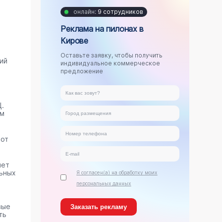
онлайн:
9 сотрудников
Реклама на пилонах в
Кирове
Оставьте заявку, чтобы получить
ий
индивидуальное коммерческое
предложение
.
ам
тот
яет
ьных
Я согласен(а) на обработку моих
персональных данных
вые
ть