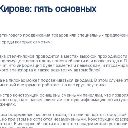
Кирове: пять основных
кетингового продвижения товаров или специальных предложен
, среди которых отметим:
вка стел-пилонов проводится в местах высокой проходимости
 преимущественно вдоль проезжей части или возле входа в ТЦ
ачит, что информация будет заметна и пешеходам, и пассажир
кого транспорта а также водителям автомобилей.
а на пилонах может подсвечиваться диодами. В этом случае э
инговый инструмент работает на вас круглосуточно.
нство конструкций оснащены сменными панелями, что позвол
ивно подавать вашим клиентам свежую информацию об актуал
жениях.
ика оформления пилонов такова, что они не портят городской
, но при этом не остаются незамеченными. Конструкции краси
ратные. В их верхней части в качестве насадки можно установи