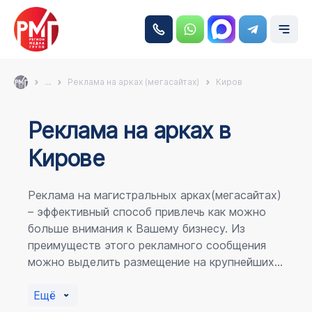
...
Реклама на арках (мегасайтах)
Киров
Реклама на аркаx в
Кирове
Реклама на магистральных арках(мегасайтах)
– эффективный способ привлечь как можно
больше внимания к Вашему бизнесу. Из
преимуществ этого рекламного сообщения
можно выделить размещение на крупнейших
магистралях города, по отношению к
пешеходному потоку расположение в прямой
Ещё