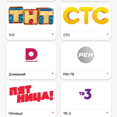
ТНТ
СТС
Домашний
РЕН ТВ
Пятница!
ТВ-3