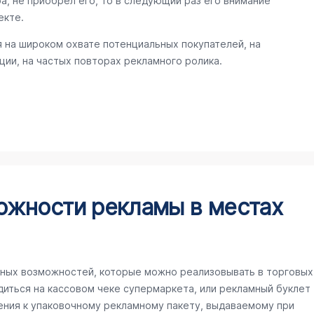
а, не приобрел его, то в следующий раз его внимание
екте.
 на широком охвате потенциальных покупателей, на
ии, на частых повторах рекламного ролика.
ожности рекламы в местах
ных возможностей, которые можно реализовывать в торговых
иться на кассовом чеке супермаркета, или рекламный буклет
ения к упаковочному рекламному пакету, выдаваемому при