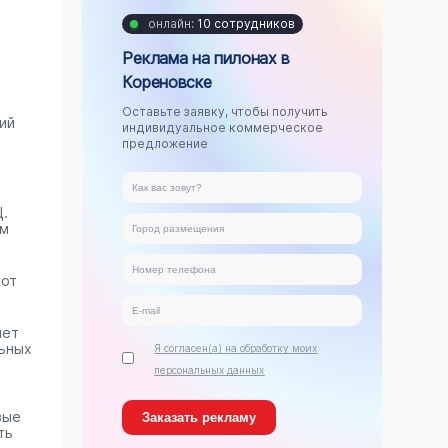
онлайн:
10 сотрудников
Реклама на пилонах в
Кореновске
Оставьте заявку, чтобы получить
ий
индивидуальное коммерческое
предложение
.
ам
тот
яет
ьных
Я согласен(а) на обработку моих
персональных данных
вые
ть