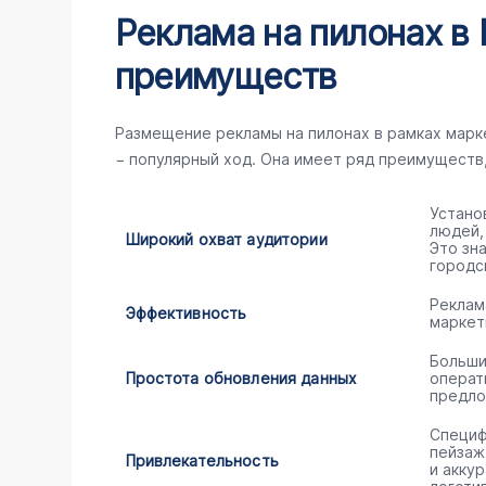
Реклама на пилонах в 
преимуществ
Размещение рекламы на пилонах в рамках мар
− популярный ход. Она имеет ряд преимуществ
Устано
людей,
Широкий охват аудитории
Это зн
городс
Реклам
Эффективность
маркет
Больши
Простота обновления данных
операт
предло
Специф
пейзаж
Привлекательность
и акку