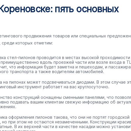
Кореновске: пять основных
кетингового продвижения товаров или специальных предложен
, среди которых отметим:
вка стел-пилонов проводится в местах высокой проходимости
 преимущественно вдоль проезжей части или возле входа в ТЦ
ачит, что информация будет заметна и пешеходам, и пассажир
кого транспорта а также водителям автомобилей.
а на пилонах может подсвечиваться диодами. В этом случае э
инговый инструмент работает на вас круглосуточно.
нство конструкций оснащены сменными панелями, что позвол
ивно подавать вашим клиентам свежую информацию об актуал
жениях.
ика оформления пилонов такова, что они не портят городской
, но при этом не остаются незамеченными. Конструкции краси
ратные. В их верхней части в качестве насадки можно установи