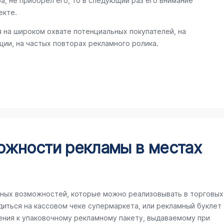
а, не приобрел его, то в следующий раз его внимание
екте.
 на широком охвате потенциальных покупателей, на
ии, на частых повторах рекламного ролика.
ожности рекламы в местах
ных возможностей, которые можно реализовывать в торговых
иться на кассовом чеке супермаркета, или рекламный буклет
ения к упаковочному рекламному пакету, выдаваемому при