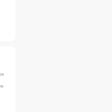
ри
ля