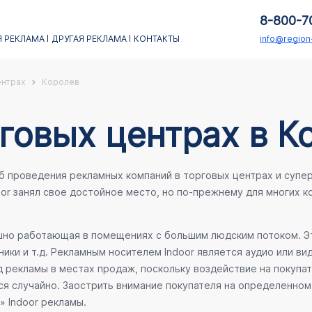
8-800-7
 РЕКЛАМА
ДРУГАЯ РЕКЛАМА
КОНТАКТЫ
info@regio
ентрах
Королев
говых центрах в К
об проведения рекламных компаний в торговых центрах и супе
oor занял свое достойное место, но по-прежнему для многих 
ешно работающая в помещениях с большим людским потоком. Эт
ики и т.д. Рекламным носителем Indoor является аудио или ви
 рекламы в местах продаж, поскольку воздействие на покупа
ся случайно. Заострить внимание покупателя на определенном 
» Indoor рекламы.