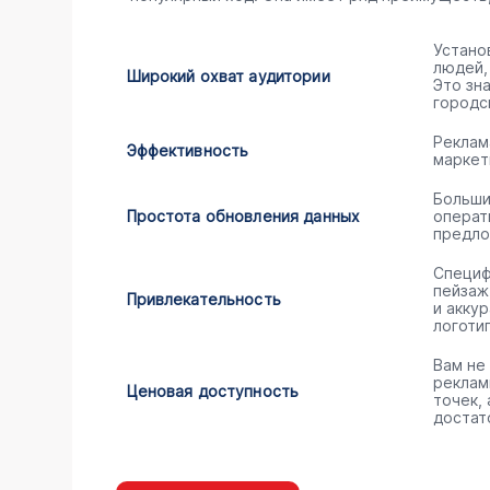
Устано
людей,
Широкий охват аудитории
Это зн
городс
Реклам
Эффективность
маркет
Больши
Простота обновления данных
операт
предло
Специф
пейзаж
Привлекательность
и акку
логоти
Вам не
реклам
Ценовая доступность
точек,
достат