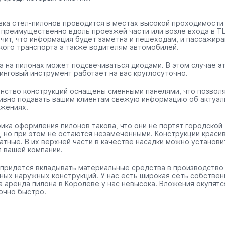
вка стел-пилонов проводится в местах высокой проходимости
 преимущественно вдоль проезжей части или возле входа в ТЦ
ачит, что информация будет заметна и пешеходам, и пассажир
кого транспорта а также водителям автомобилей.
а на пилонах может подсвечиваться диодами. В этом случае э
инговый инструмент работает на вас круглосуточно.
нство конструкций оснащены сменными панелями, что позвол
ивно подавать вашим клиентам свежую информацию об актуал
жениях.
ика оформления пилонов такова, что они не портят городской
, но при этом не остаются незамеченными. Конструкции краси
ратные. В их верхней части в качестве насадки можно установи
п вашей компании.
 придётся вкладывать материальные средства в производство
ных наружных конструкций. У нас есть широкая сеть собстве
 а аренда пилона в Королеве у нас невысока. Вложения окупятс
очно быстро.