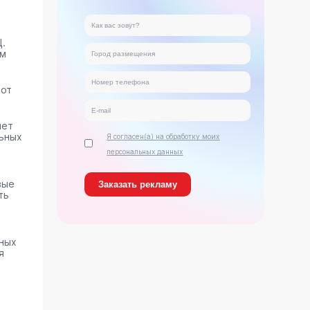
.
ам
тот
яет
ьных
Я согласен(а) на обработку моих
персональных данных
вые
ть
нных
я