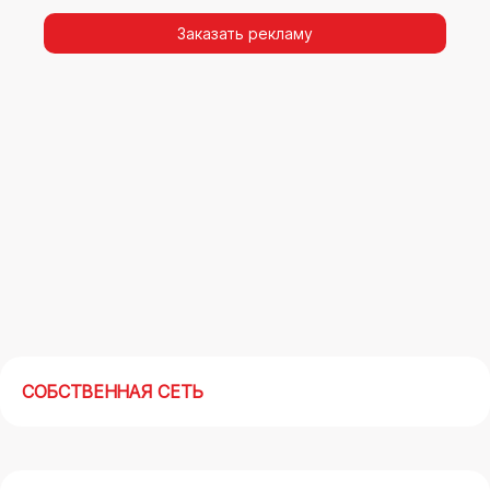
видимости, а также высокая частота
повторных контактов.
Заказать рекламу
Реклама на арках(мегасайтах) в Королеве –
современный маркетинговый инструмент,
позволяющий в кратчайшие сроки получить
максимальный отклик.
СОБСТВЕННАЯ СЕТЬ