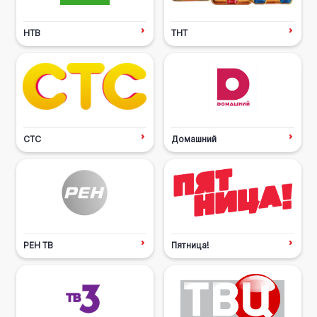
НТВ
ТНТ
СТС
Домашний
РЕН ТВ
Пятница!