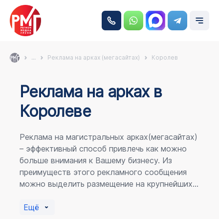
...
Реклама на арках (мегасайтах)
Королев
Реклама на аркаx в
Королеве
Реклама на магистральных арках(мегасайтах)
– эффективный способ привлечь как можно
больше внимания к Вашему бизнесу. Из
преимуществ этого рекламного сообщения
можно выделить размещение на крупнейших
магистралях города, по отношению к
пешеходному потоку расположение в прямой
Ещё