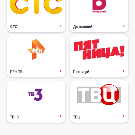
СТС
Домашний
РЕН ТВ
Пятница!
ТВ-3
ТВЦ