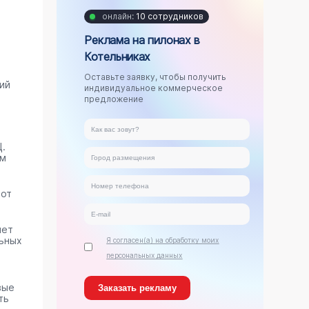
онлайн:
10 сотрудников
Реклама на пилонах в
Котельниках
Оставьте заявку, чтобы получить
ий
индивидуальное коммерческое
предложение
.
ам
тот
яет
ьных
Я согласен(а) на обработку моих
персональных данных
вые
ть