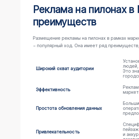
Реклама на пилонах в 
преимуществ
Размещение рекламы на пилонах в рамках мар
− популярный ход. Она имеет ряд преимуществ
Устано
людей,
Широкий охват аудитории
Это зн
городс
Реклам
Эффективность
маркет
Больши
Простота обновления данных
операт
предло
Специф
пейзаж
Привлекательность
и акку