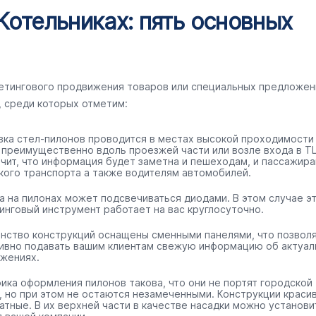
Котельниках: пять основных
кетингового продвижения товаров или специальных предложен
, среди которых отметим:
вка стел-пилонов проводится в местах высокой проходимости
 преимущественно вдоль проезжей части или возле входа в ТЦ
ачит, что информация будет заметна и пешеходам, и пассажир
кого транспорта а также водителям автомобилей.
а на пилонах может подсвечиваться диодами. В этом случае э
инговый инструмент работает на вас круглосуточно.
нство конструкций оснащены сменными панелями, что позвол
ивно подавать вашим клиентам свежую информацию об актуал
жениях.
ика оформления пилонов такова, что они не портят городской
, но при этом не остаются незамеченными. Конструкции краси
ратные. В их верхней части в качестве насадки можно установи