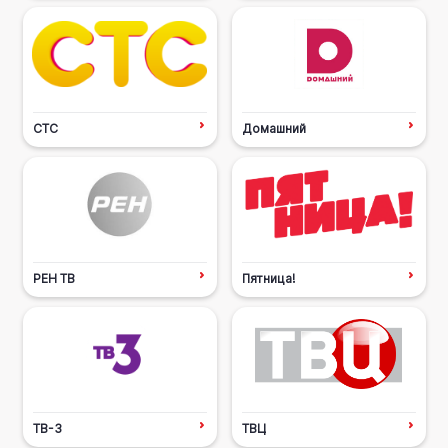
СТС
Домашний
РЕН ТВ
Пятница!
ТВ-3
ТВЦ