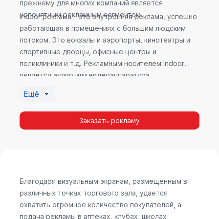
прежнему для многих компаний является
непонятным рекламным сегментом.
Indoor реклама – это внутренняя реклама, успешно
работающая в помещениях с большим людским
потоком. Это вокзалы и аэропорты, кинотеатры и
спортивные дворцы, офисные центры и
поликлиники и т.д. Рекламным носителем Indoor
является аудио или видеоаппаратура,
размещенная внутри здания. Наибольшую
Ещё
эффективность приносит такой вид рекламы в
местах продаж, поскольку воздействие на
Заказать рекламу
покупателя в момент выбора товара наиболее
эффективно, т.к. более 60% покупок совершается
случайно. Заострить внимание покупателя на
определенном товаре, показать его важность и
необходимость – в этом и заключается «работа»
Indoor рекламы.
Благодаря визуальным экранам, размещенным в
различных точках торгового зала, удается
охватить огромное количество покупателей, а
подача рекламы в аптеках, клубах, школах