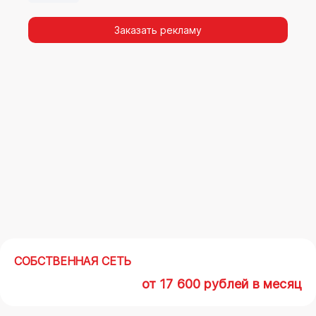
видимости, а также высокая частота
повторных контактов.
Заказать рекламу
Реклама на арках(мегасайтах) в
Краснокаменске – современный
маркетинговый инструмент, позволяющий в
кратчайшие сроки получить максимальный
отклик.
СОБСТВЕННАЯ СЕТЬ
от 17 600 рублей в месяц