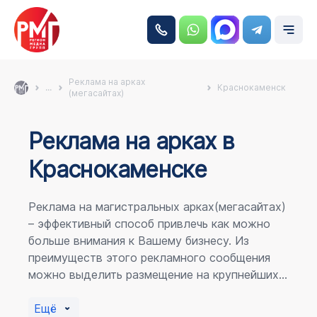
Реклама на арках
...
Краснокаменск
(мегасайтах)
Реклама на аркаx в
Краснокаменске
Реклама на магистральных арках(мегасайтах)
– эффективный способ привлечь как можно
больше внимания к Вашему бизнесу. Из
преимуществ этого рекламного сообщения
можно выделить размещение на крупнейших
магистралях города, по отношению к
пешеходному потоку расположение в прямой
Ещё