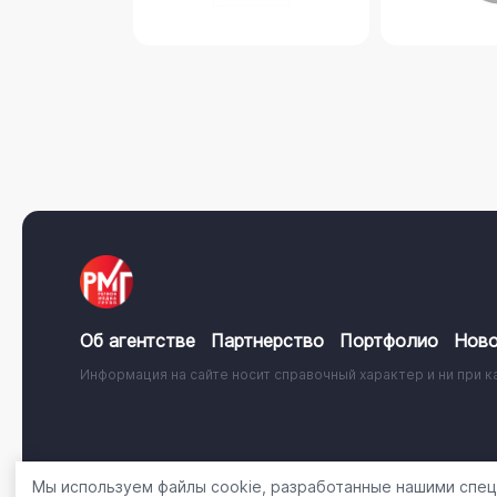
Об агентстве
Партнерство
Портфолио
Ново
Информация на сайте носит справочный характер и ни при к
© 2001 - 2026, ООО «Регион Медиа Групп»
Политика об
Мы используем файлы cookie, разработанные нашими специ