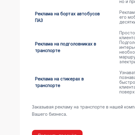
но и пр
Реклам
Реклама на бортах автобусов
его мо
ПАЗ
десятк
Просто
клиент
Подгол
Реклама на подголовниках в
интерь
транспорте
необхо
маршру
электр
Узнава
познав
Реклама на стикерах в
быстро
транспорте
клиент
поверх
Заказывая рекламу на транспорте в нашей комп
Вашего бизнеса.