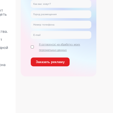
ет
деть
тва.
ет
Я согласен(а) на обработку моих
дной
персональных данных
она