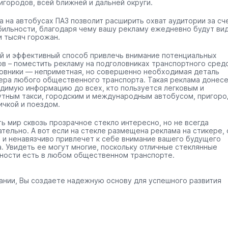
игородов, всей ближней и дальней округи.
а на автобусах ПАЗ позволит расширить охват аудитории за сч
бильности, благодаря чему вашу рекламу ежедневно будут ви
и тысяч горожан.
й и эффективный способ привлечь внимание потенциальных
ов – поместить рекламу на подголовниках транспортного средс
овники — неприметная, но совершенно необходимая деталь
ера любого общественного транспорта. Такая реклама донес
димую информацию до всех, кто пользуется легковым и
тным такси, городским и международным автобусом, пригоро
ичкой и поездом.
ть мир сквозь прозрачное стекло интересно, но не всегда
ательно. А вот если на стекле размещена реклама на стикере, 
 и ненавязчиво привлечет к себе внимание вашего будущего
а. Увидеть ее могут многие, поскольку отличные стеклянные
ности есть в любом общественном транспорте.
ании, Вы создаете надежную основу для успешного развития