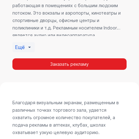
работающая в помещениях с большим людским
потоком. Это вокзалы и аэропорты, кинотеатры и
спортивные дворцы, офисные центры и
поликлиники и т.д. Рекламным носителем Indoor
является аудио или видеоаппаратура,
размещенная внутри здания. Наибольшую
Ещё
эффективность приносит такой вид рекламы в
местах продаж, поскольку воздействие на
Заказать рекламу
покупателя в момент выбора товара наиболее
эффективно, т.к. более 60% покупок совершается
случайно. Заострить внимание покупателя на
определенном товаре, показать его важность и
необходимость – в этом и заключается «работа»
Indoor рекламы.
Благодаря визуальным экранам, размещенным в
различных точках торгового зала, удается
охватить огромное количество покупателей, а
подача рекламы в аптеках, клубах, школах
охватывает узкую целевую аудиторию.