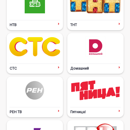
НТВ
ТНТ
СТС
Домашний
РЕН ТВ
Пятница!