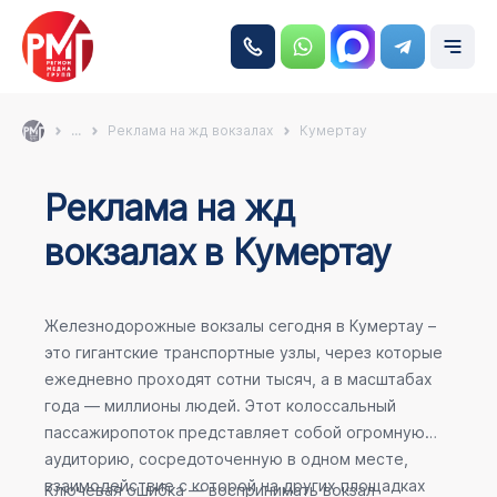
...
Реклама на жд вокзалах
Кумертау
Реклама на жд
вокзалах в Кумертау
Железнодорожные вокзалы сегодня в Кумертау –
это гигантские транспортные узлы, через которые
ежедневно проходят сотни тысяч, а в масштабах
года — миллионы людей. Этот колоссальный
пассажиропоток представляет собой огромную
аудиторию, сосредоточенную в одном месте,
взаимодействие с которой на других площадках
Ключевая ошибка — воспринимать вокзал