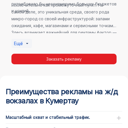
потребовало бы несоизмеримо больших бюджетов
исключительно как промежуточный пункт. На
и усилий.
самом деле, это уникальная среда, своего рода
микро-город со своей инфраструктурой: залами
ожидания, кафе, магазинами и сервисными точками.
Здесь возникает важнейший для рекламы фактор —
высокое время пребывания. В момент ожидания
Ещё
пассажир максимально открыт для информации, а
его внимание не так рассеяно, как при беглом
Заказать рекламу
просмотре постов в соцсетях.
Преимущества рекламы на ж/д
вокзалах в Кумертау
Масштабный охват и стабильный трафик.