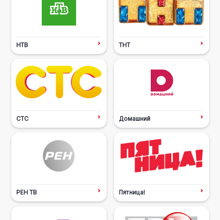
НТВ
ТНТ
СТС
Домашний
РЕН ТВ
Пятница!