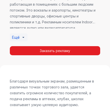
работающая в помещениях с большим людским
потоком. Это вокзалы и аэропорты, кинотеатры и
спортивные дворцы, офисные центры и
поликлиники и т.д. Рекламным носителем Indoor
является аудио или видеоаппаратура,
размещенная внутри здания. Наибольшую
Ещё
эффективность приносит такой вид рекламы в
местах продаж, поскольку воздействие на
Заказать рекламу
покупателя в момент выбора товара наиболее
эффективно, т.к. более 60% покупок совершается
случайно. Заострить внимание покупателя на
определенном товаре, показать его важность и
необходимость – в этом и заключается «работа»
Indoor рекламы.
Благодаря визуальным экранам, размещенным в
различных точках торгового зала, удается
охватить огромное количество покупателей, а
подача рекламы в аптеках, клубах, школах
охватывает узкую целевую аудиторию.