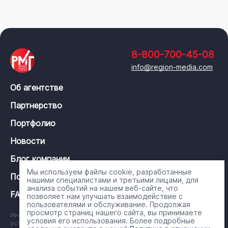
8-800-700-45-08
info@region-media.com
Об агентстве
Партнерство
Портфолио
Новости
Блог компании
Мы используем файлы cookie, разработанные
Политика конфиденциальности
нашими специалистами и третьими лицами, для
анализа событий на нашем веб-сайте, что
FAQ
позволяет нам улучшать взаимодействие с
пользователями и обслуживание. Продолжая
просмотр страниц нашего сайта, вы принимаете
Информация на сайте носит справочный характер и ни при каких
условия его использования. Более подробные
условиях не является публичной офертой