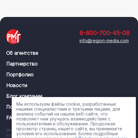
8-800-700-45-08
info@region-media.com
Об агентстве
Партнерство
Портфолио
Новости
Блог компании
Мы используем файлы cookie, разработанные
Политика конфиденциальности
нашими специалистами и третьими лицами, для
анализа событий на нашем веб-сайте, что
FAQ
позволяет нам улучшать взаимодействие с
пользователями и обслуживание. Продолжая
просмотр страниц нашего сайта, вы принимаете
Информация на сайте носит справочный характер и ни при каких
условия его использования. Более подробные
условиях не является публичной офертой