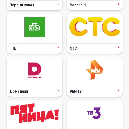
Первый канал
Россия-1
НТВ
СТС
Домашний
РЕН ТВ