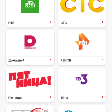
НТВ
СТС
Домашний
РЕН ТВ
Пятница!
ТВ-3