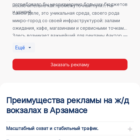
потребовало бы несоизмеримо больших бюджетов
исключительно как промежуточный пункт. На
и усилий.
самом деле, это уникальная среда, своего рода
микро-город со своей инфраструктурой: залами
ожидания, кафе, магазинами и сервисными точками.
Здесь возникает важнейший для рекламы фактор —
высокое время пребывания. В момент ожидания
Ещё
пассажир максимально открыт для информации, а
его внимание не так рассеяно, как при беглом
Заказать рекламу
просмотре постов в соцсетях.
Преимущества рекламы на ж/д
вокзалах в Арзамасе
Масштабный охват и стабильный трафик.