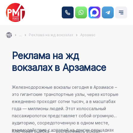
...
Реклама на жд вокзалах
Арзамас
Реклама на жд
вокзалах в Арзамасе
Железнодорожные вокзалы сегодня в Арзамасе –
это гигантские транспортные узлы, через которые
ежедневно проходят сотни тысяч, а в масштабах
года — миллионы людей. Этот колоссальный
пассажиропоток представляет собой огромную
аудиторию, сосредоточенную в одном месте,
взаимодействие с которой на других площадках
Ключевая ошибка — воспринимать вокзал