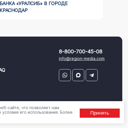
БАНКА «УРАЛСИБ» В ГОРОДЕ
РЕКЛА
КРАСНОДАР
ЧЕЛЯБ
8-800-700-45-08
info@region-media.com
AQ
еб-сайте, что позволяет нам
 условия его использования. Более
Принять