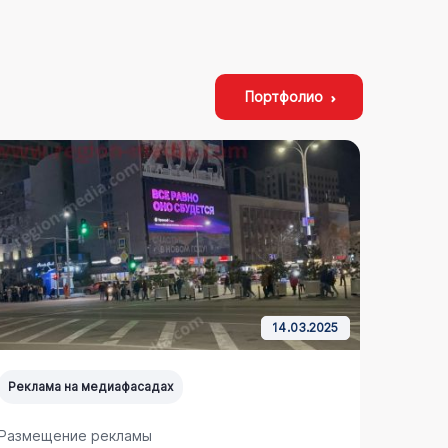
Портфолио
14.03.2025
Реклама на медиафасадах
Реклам
Размещение рекламы
Размещ