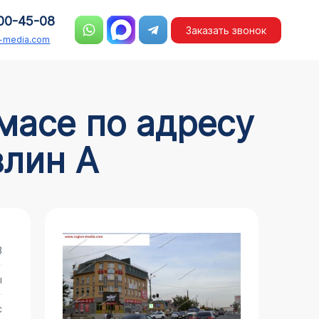
00-45-08
Заказать звонок
n-media.com
влин А
3
ы
с