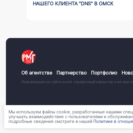
АЙДИНГ
НАШЕГО КЛИЕНТА "DNS" В ОМСК
Об агентстве
Партнерство
Портфолио
Ново
Информация на сайте носит справочный характер и ни при к
© 2001 - 2026, ООО «Регион Медиа Групп»
Политика об
Мы используем файлы cookie, разработанные нашими специ
улучшать взаимодействие с пользователями и обслуживан
подробные сведения смотрите в нашей
Политике в отноше