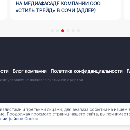
НА МЕДИАФАСАДЕ КОМПАНИИ ООО
«СТИЛЬ ТРЕЙД» В СОЧИ (АДЛЕР)
сти
Блог компании
Политика конфиденциальности
F
аких условиях не является публичной офертой
работки персональных данных
алистами и третьими лицами, для анализа событий на нашем в
ие. Продолжая просмотр страниц нашего сайта, вы принимаете
нии файлов Cookie
.