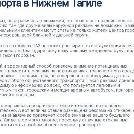
орта в Нижнем Тагиле
сы, не ограничены в движении, что позволяет воздействовать 
рию там где другие виды наружной рекламы не возможны. Ваш
иальными клиентами могут стать не только жители центра гор
игородов, всей ближней и дальней округи.
а на автобусах ПАЗ позволит расширить охват аудитории за сч
бильности, благодаря чему вашу рекламу ежедневно будут ви
и тысяч горожан.
й и эффективный способ привлечь внимание потенциальных
ов – поместить рекламу на подголовниках транспортного средс
овники — неприметная, но совершенно необходимая деталь
ера любого общественного транспорта. Такая реклама донес
димую информацию до всех, кто пользуется легковым и
тным такси, городским и международным автобусом, пригоро
ичкой и поездом.
ть мир сквозь прозрачное стекло интересно, но не всегда
ательно. А вот если на стекле размещена реклама на стикере, 
 и ненавязчиво привлечет к себе внимание вашего будущего
а. Увидеть ее могут многие, поскольку отличные стеклянные
ности есть в любом общественном транспорте.