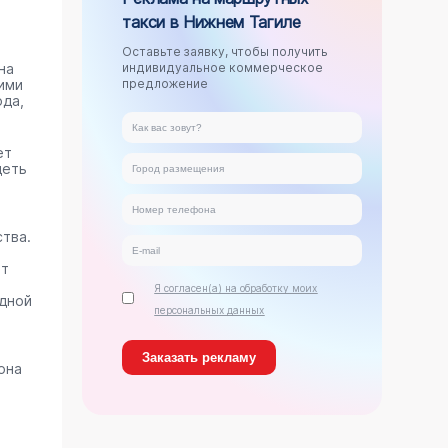
такси в Нижнем Тагиле
Оставьте заявку, чтобы получить
на
индивидуальное коммерческое
ими
предложение
ода,
ет
деть
тва.
ет
Я согласен(а) на обработку моих
дной
персональных данных
она