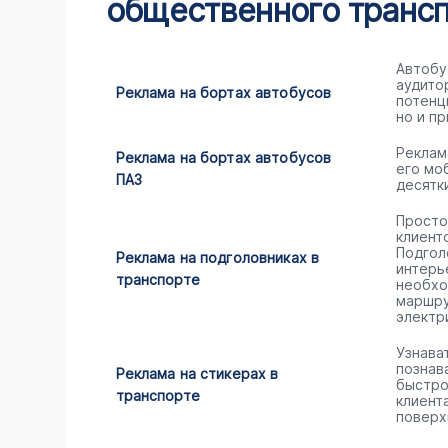
общественного трансп
Автобу
аудито
Реклама на бортах автобусов
потенц
но и пр
Реклам
Реклама на бортах автобусов
его мо
ПАЗ
десятк
Просто
клиент
Подгол
Реклама на подголовниках в
интерь
транспорте
необхо
маршру
электр
Узнава
познав
Реклама на стикерах в
быстро
транспорте
клиент
поверх