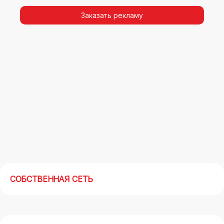
видимости, а также высокая частота
повторных контактов.
Заказать рекламу
Реклама на арках(мегасайтах) в Нижнем
Тагиле – современный маркетинговый
инструмент, позволяющий в кратчайшие сроки
получить максимальный отклик.
СОБСТВЕННАЯ СЕТЬ