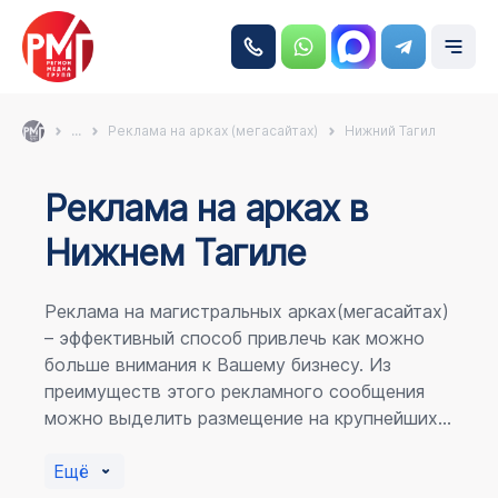
...
Реклама на арках (мегасайтах)
Нижний Тагил
Реклама на аркаx в
Нижнем Тагиле
Реклама на магистральных арках(мегасайтах)
– эффективный способ привлечь как можно
больше внимания к Вашему бизнесу. Из
преимуществ этого рекламного сообщения
можно выделить размещение на крупнейших
магистралях города, по отношению к
пешеходному потоку расположение в прямой
Ещё