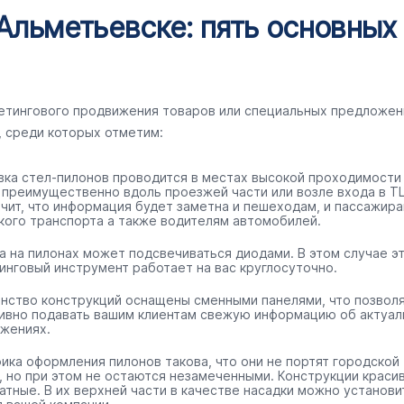
Альметьевске: пять основных
кетингового продвижения товаров или специальных предложен
, среди которых отметим:
вка стел-пилонов проводится в местах высокой проходимости
 преимущественно вдоль проезжей части или возле входа в ТЦ
ачит, что информация будет заметна и пешеходам, и пассажир
кого транспорта а также водителям автомобилей.
а на пилонах может подсвечиваться диодами. В этом случае э
инговый инструмент работает на вас круглосуточно.
нство конструкций оснащены сменными панелями, что позвол
ивно подавать вашим клиентам свежую информацию об актуал
жениях.
ика оформления пилонов такова, что они не портят городской
, но при этом не остаются незамеченными. Конструкции краси
ратные. В их верхней части в качестве насадки можно установи