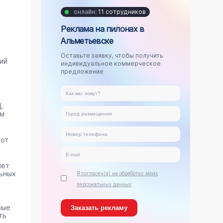
онлайн:
11 сотрудников
Реклама на пилонах в
Альметьевске
Оставьте заявку, чтобы получить
ий
индивидуальное коммерческое
предложение
.
ам
тот
яет
ьных
Я согласен(а) на обработку моих
персональных данных
вые
ть