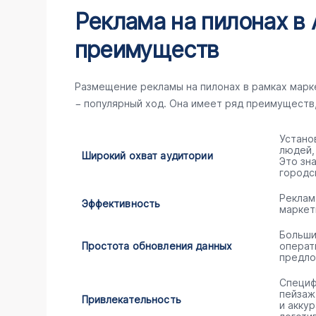
Реклама на пилонах в 
преимуществ
Размещение рекламы на пилонах в рамках мар
− популярный ход. Она имеет ряд преимуществ
Устано
людей,
Широкий охват аудитории
Это зн
городс
Реклам
Эффективность
маркет
Больши
Простота обновления данных
операт
предло
Специф
пейзаж
Привлекательность
и акку