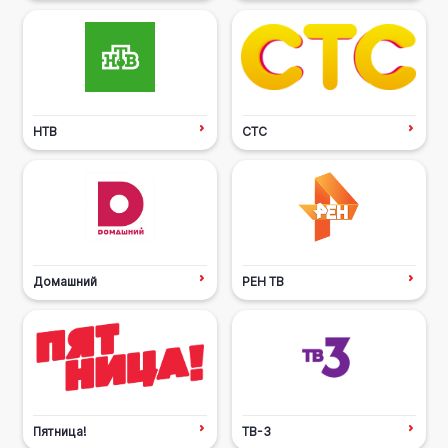
НТВ
СТС
Домашний
РЕН ТВ
Пятница!
ТВ-3