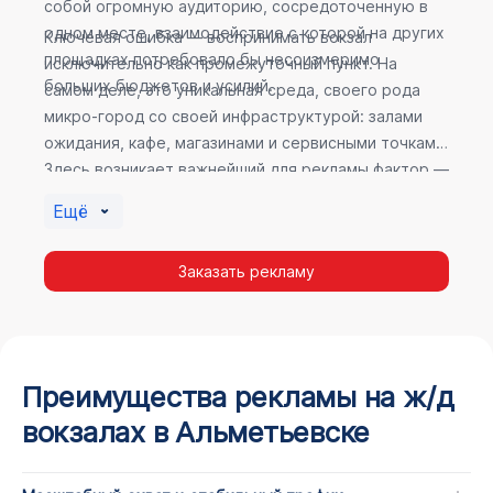
собой огромную аудиторию, сосредоточенную в
одном месте, взаимодействие с которой на других
Ключевая ошибка — воспринимать вокзал
площадках потребовало бы несоизмеримо
исключительно как промежуточный пункт. На
больших бюджетов и усилий.
самом деле, это уникальная среда, своего рода
микро-город со своей инфраструктурой: залами
ожидания, кафе, магазинами и сервисными точками.
Здесь возникает важнейший для рекламы фактор —
высокое время пребывания. В момент ожидания
Ещё
пассажир максимально открыт для информации, а
его внимание не так рассеяно, как при беглом
Заказать рекламу
просмотре постов в соцсетях.
Преимущества рекламы на ж/д
вокзалах в Альметьевске