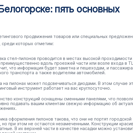
Белогорске: пять основных
кетингового продвижения товаров или специальных предложен
, среди которых отметим:
вка стел-пилонов проводится в местах высокой проходимости
 преимущественно вдоль проезжей части или возле входа в ТЦ
ачит, что информация будет заметна и пешеходам, и пассажир
кого транспорта а также водителям автомобилей.
а на пилонах может подсвечиваться диодами. В этом случае э
инговый инструмент работает на вас круглосуточно.
нство конструкций оснащены сменными панелями, что позвол
ивно подавать вашим клиентам свежую информацию об актуал
жениях.
ика оформления пилонов такова, что они не портят городской
, но при этом не остаются незамеченными. Конструкции краси
ратные. В их верхней части в качестве насадки можно установи