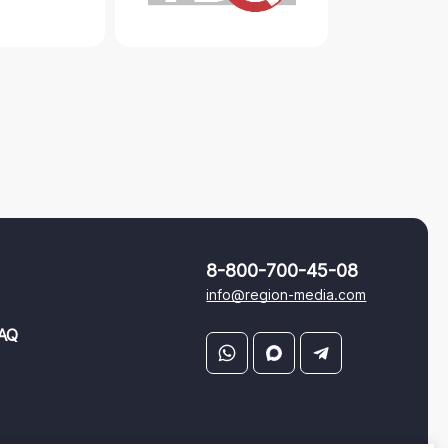
8-800-700-45-08
info@region-media.com
AQ