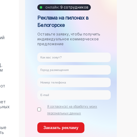
онлайн:
9 сотрудников
Реклама на пилонах в
Белогорске
Оставьте заявку, чтобы получить
ий
индивидуальное коммерческое
предложение
.
ам
тот
яет
ьных
Я согласен(а) на обработку моих
персональных данных
вые
ть