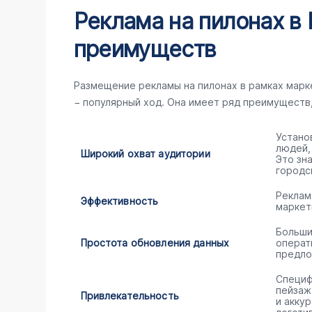
Реклама на пилонах в 
преимуществ
Размещение рекламы на пилонах в рамках мар
− популярный ход. Она имеет ряд преимуществ
Устано
людей,
Широкий охват аудитории
Это зн
городс
Реклам
Эффективность
маркет
Больши
Простота обновления данных
операт
предло
Специф
пейзаж
Привлекательность
и акку