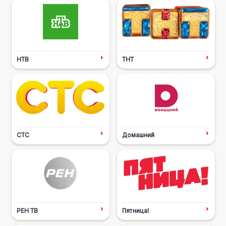
НТВ
ТНТ
СТС
Домашний
РЕН ТВ
Пятница!