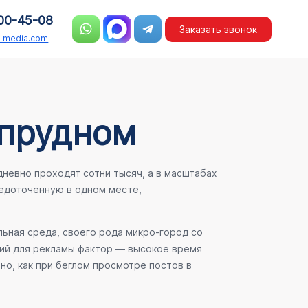
00-45-08
Заказать звонок
n-media.com
опрудном
невно проходят сотни тысяч, а в масштабах
едоточенную в одном месте,
льная среда, своего рода микро-город со
ший для рекламы фактор — высокое время
но, как при беглом просмотре постов в