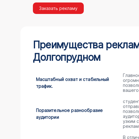
Заказать рекламу
Преимущества рекламы
Долгопрудном
Главно
Масштабный охват и стабильный
огромн
позвол
трафик.
вашего
студен
отправ
Поразительное разнообразие
позвол
аудито
аудитории
узким 
реклам
В отли