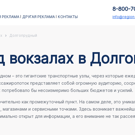
8-800-7
 РЕКЛАМА
ДРУГАЯ РЕКЛАМА
КОНТАКТЫ
info@regio
х
Долгопрудный
д вокзалах в Долг
ном – это гигантские транспортные узлы, через которые ежед
ассажиропоток представляет собой огромную аудиторию, соср
х потребовало бы несоизмеримо больших бюджетов и усилий.
ительно как промежуточный пункт. На самом деле, это уника
е, магазинами и сервисными точками. Здесь возникает важней
мально открыт для информации, а его внимание не так рассея