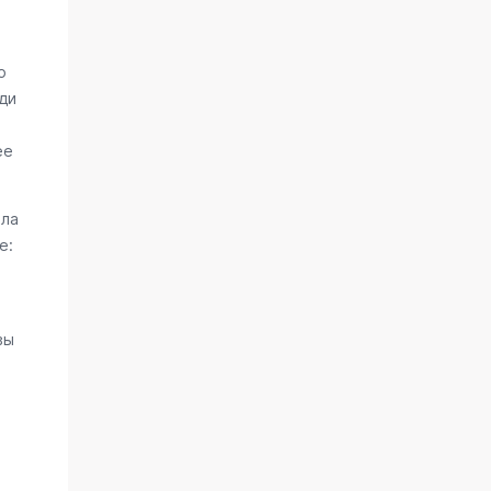
о
ди
ее
ала
е:
вы