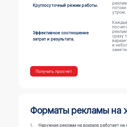
реклам
Круглосуточный режим работы.
потоки
утром.
Каждый
посчита
реклам
Эффективное соотношение
сразу 
затрат и результата.
вариан
и небо
замети
Получить просчёт
Форматы рекламы на 
1.
Наружная реклама на вокзале работает на 