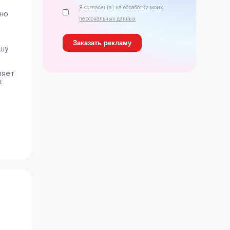
Я согласен(а) на обработку моих
ано
персональных данных
ашу
ляет
х