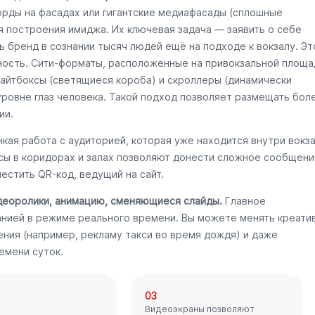
орды на фасадах или гигантские медиафасады (сплошные
я построения имиджа. Их ключевая задача — заявить о себе
ь бренд в сознании тысяч людей ещё на подходе к вокзалу. Эт
ность. Сити-форматы, расположенные на привокзальной площа
Лайтбоксы (светящиеся короба) и скроллеры (динамически
уровне глаз человека. Такой подход позволяет размещать бол
ии.
кая работа с аудиторией, которая уже находится внутри вокз
ксы в коридорах и залах позволяют донести сложное сообщени
естить QR-код, ведущий на сайт.
деоролики, анимацию, сменяющиеся слайды.
Главное
нией в режиме реального времени. Вы можете менять креати
ения (например, рекламу такси во время дождя) и даже
емени суток.
03
Видеоэкраны позволяют