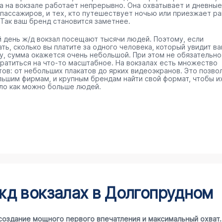
а на вокзале работает непрерывно. Она охватывает и дневные
 пассажиров, и тех, кто путешествует ночью или приезжает р
 Так ваш бренд становится заметнее.
 день ж/д вокзал посещают тысячи людей. Поэтому, если
ть, сколько вы платите за одного человека, который увидит в
у, сумма окажется очень небольшой. При этом не обязательно
тратиться на что-то масштабное. На вокзалах есть множество
тов: от небольших плакатов до ярких видеоэкранов. Это позво
льшим фирмам, и крупным брендам найти свой формат, чтобы и
ло как можно больше людей.
жд вокзалах в Долгопрудном
создание мощного первого впечатления и максимальный охват.