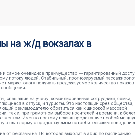
 на ж/д вокзалах в
е и самое очевидное преимущество — гарантированный досту
ому потоку людей. Стабильный, прогнозируемый пассажиропо
яет маркетологу получать предсказуемое количество показов
 сообщения.
ты, спешащие на учёбу, командированные сотрудники, семьи,
ляющиеся в отпуск, и туристы. Это настоящий срез общества,
яющий рекламодателю обратиться как к широкой массовой
рии, так и, при грамотном выборе носителей и времени, к боле
сегментам. Именно поэтому вокзал представляет собой мощн
ную платформу с предсказуемым потребительским поведение
чие от рекламы на ТВ, которая выходит в эфир по расписанию,