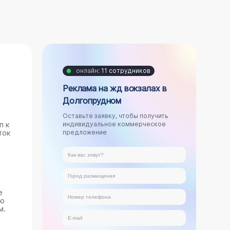
онлайн:
11 сотрудников
Реклама на жд вокзалах в
Долгопрудном
Оставьте заявку, чтобы получить
п к
индивидуальное коммерческое
ток
предложение
е
ую
м.