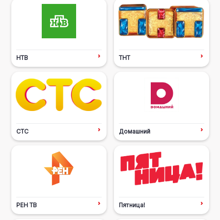
НТВ
ТНТ
СТС
Домашний
РЕН ТВ
Пятница!