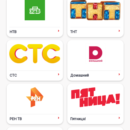
НТВ
ТНТ
СТС
Домашний
РЕН ТВ
Пятница!