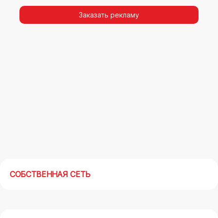
видимости, а также высокая частота
повторных контактов.
Заказать рекламу
Реклама на арках(мегасайтах) в Георгиевске –
современный маркетинговый инструмент,
позволяющий в кратчайшие сроки получить
максимальный отклик.
СОБСТВЕННАЯ СЕТЬ