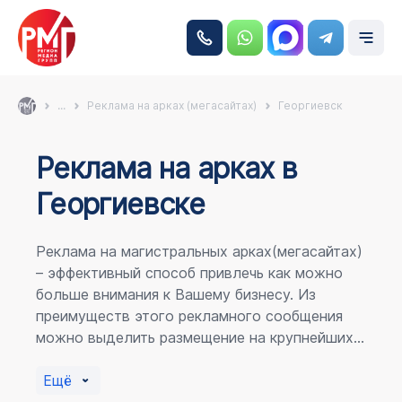
...
Реклама на арках (мегасайтах)
Георгиевск
Реклама на аркаx в
Георгиевске
Реклама на магистральных арках(мегасайтах)
– эффективный способ привлечь как можно
больше внимания к Вашему бизнесу. Из
преимуществ этого рекламного сообщения
можно выделить размещение на крупнейших
магистралях города, по отношению к
пешеходному потоку расположение в прямой
Ещё