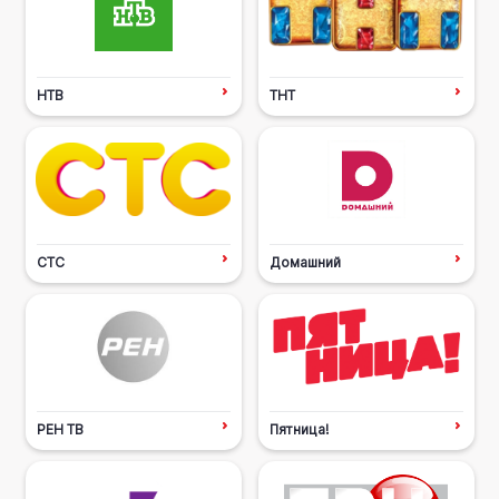
НТВ
ТНТ
СТС
Домашний
РЕН ТВ
Пятница!