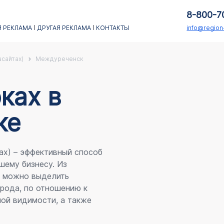
8-800-7
 РЕКЛАМА
ДРУГАЯ РЕКЛАМА
КОНТАКТЫ
info@regio
асайтах)
Междуреченск
каx в
ке
ах) – эффективный способ
шему бизнесу. Из
я можно выделить
рода, по отношению к
ой видимости, а также