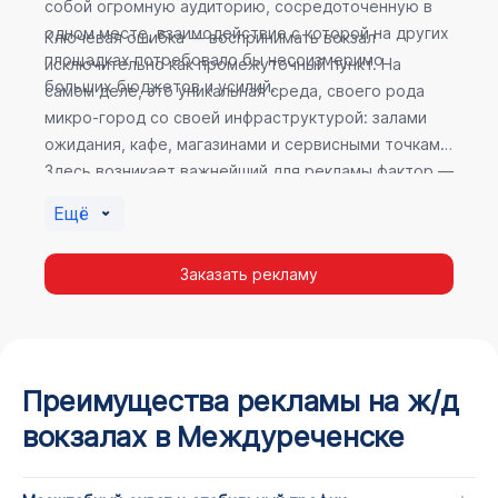
собой огромную аудиторию, сосредоточенную в
одном месте, взаимодействие с которой на других
Ключевая ошибка — воспринимать вокзал
площадках потребовало бы несоизмеримо
исключительно как промежуточный пункт. На
больших бюджетов и усилий.
самом деле, это уникальная среда, своего рода
микро-город со своей инфраструктурой: залами
ожидания, кафе, магазинами и сервисными точками.
Здесь возникает важнейший для рекламы фактор —
высокое время пребывания. В момент ожидания
Ещё
пассажир максимально открыт для информации, а
его внимание не так рассеяно, как при беглом
Заказать рекламу
просмотре постов в соцсетях.
Преимущества рекламы на ж/д
вокзалах в Междуреченске