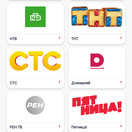
НТВ
ТНТ
СТС
Домашний
РЕН ТВ
Пятница!