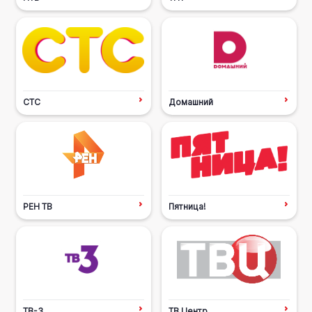
СТС
Домашний
РЕН ТВ
Пятница!
ТВ-3
ТВ Центр