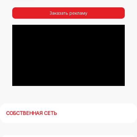
видимости, а также высокая частота
повторных контактов.
Заказать рекламу
Реклама на арках(мегасайтах) в Павловском
Посаде – современный маркетинговый
инструмент, позволяющий в кратчайшие сроки
получить максимальный отклик.
СОБСТВЕННАЯ СЕТЬ