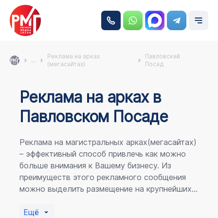
Реклама на арках
Павловский
...
(мегасайтах)
Посад
Реклама на аркаx в
Павловском Посаде
Реклама на магистральных арках(мегасайтах)
– эффективный способ привлечь как можно
больше внимания к Вашему бизнесу. Из
преимуществ этого рекламного сообщения
можно выделить размещение на крупнейших
магистралях города, по отношению к
пешеходному потоку расположение в прямой
Ещё