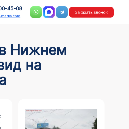
00-45-08
Заказать звонок
n-media.com
вид на
а
2
и