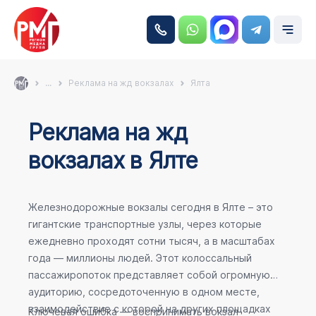
...
Реклама на жд вокзалах
Ялта
Реклама на жд
вокзалах в Ялте
Железнодорожные вокзалы сегодня в Ялте – это
гигантские транспортные узлы, через которые
ежедневно проходят сотни тысяч, а в масштабах
года — миллионы людей. Этот колоссальный
пассажиропоток представляет собой огромную
аудиторию, сосредоточенную в одном месте,
взаимодействие с которой на других площадках
Ключевая ошибка — воспринимать вокзал