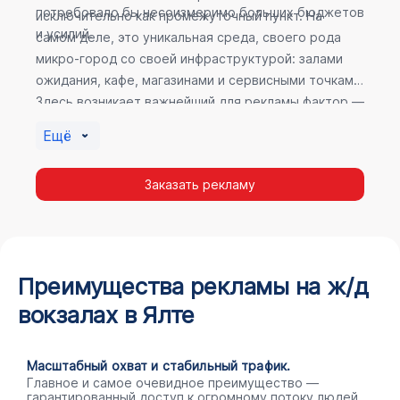
потребовало бы несоизмеримо больших бюджетов
исключительно как промежуточный пункт. На
и усилий.
самом деле, это уникальная среда, своего рода
микро-город со своей инфраструктурой: залами
ожидания, кафе, магазинами и сервисными точками.
Здесь возникает важнейший для рекламы фактор —
высокое время пребывания. В момент ожидания
Ещё
пассажир максимально открыт для информации, а
его внимание не так рассеяно, как при беглом
Заказать рекламу
просмотре постов в соцсетях.
Преимущества рекламы на ж/д
вокзалах в Ялте
Масштабный охват и стабильный трафик.
Главное и самое очевидное преимущество —
гарантированный доступ к огромному потоку людей.