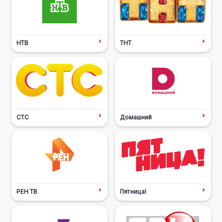
НТВ
ТНТ
СТС
Домашний
РЕН ТВ
Пятница!