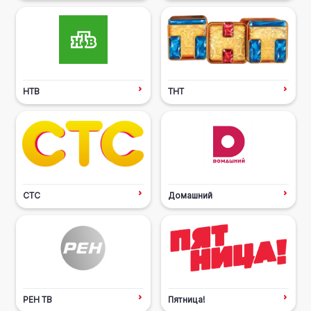
НТВ
ТНТ
СТС
Домашний
РЕН ТВ
Пятница!