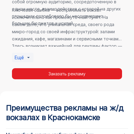
собой огромную аудиторию, сосредоточенную в
одном месте, взаимодействие с которой на других
Ключевая ошибка — воспринимать вокзал
площадках потребовало бы несоизмеримо
исключительно как промежуточный пункт. На
больших бюджетов и усилий.
самом деле, это уникальная среда, своего рода
микро-город со своей инфраструктурой: залами
ожидания, кафе, магазинами и сервисными точками.
Здесь возникает важнейший для рекламы фактор —
высокое время пребывания. В момент ожидания
Ещё
пассажир максимально открыт для информации, а
его внимание не так рассеяно, как при беглом
Заказать рекламу
просмотре постов в соцсетях.
Преимущества рекламы на ж/д
вокзалах в Краснокамске