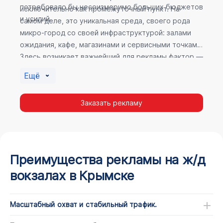
потребовало бы несоизмеримо больших бюджетов
исключительно как промежуточный пункт. На
и усилий.
самом деле, это уникальная среда, своего рода
микро-город со своей инфраструктурой: залами
ожидания, кафе, магазинами и сервисными точками.
Здесь возникает важнейший для рекламы фактор —
высокое время пребывания. В момент ожидания
Ещё
пассажир максимально открыт для информации, а
его внимание не так рассеяно, как при беглом
Заказать рекламу
просмотре постов в соцсетях.
Преимущества рекламы на ж/д
вокзалах в Крымске
Масштабный охват и стабильный трафик.