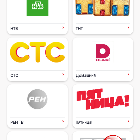
НТВ
ТНТ
СТС
Домашний
РЕН ТВ
Пятница!