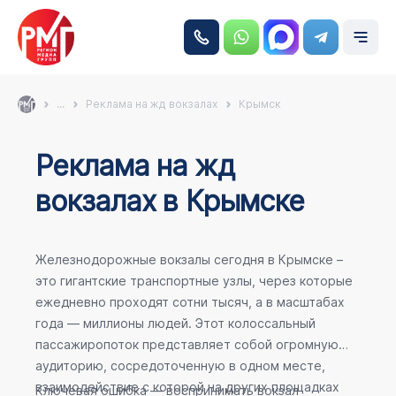
...
Реклама на жд вокзалах
Крымск
Реклама на жд
вокзалах в Крымске
Железнодорожные вокзалы сегодня в Крымске –
это гигантские транспортные узлы, через которые
ежедневно проходят сотни тысяч, а в масштабах
года — миллионы людей. Этот колоссальный
пассажиропоток представляет собой огромную
аудиторию, сосредоточенную в одном месте,
взаимодействие с которой на других площадках
Ключевая ошибка — воспринимать вокзал