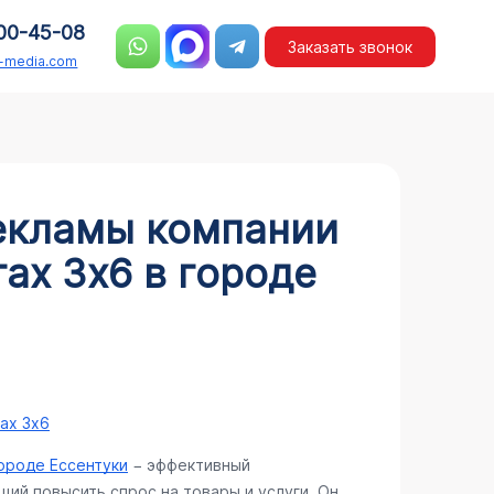
00-45-08
Заказать звонок
n-media.com
екламы компании
ах 3х6 в городе
ах 3х6
городе Ессентуки
− эффективный
ий повысить спрос на товары и услуги. Он