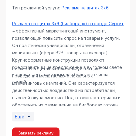
Тип рекламной услуги:
Реклама на щитах 3х6
Реклама на щитах 3х6 (билбордах) в городе Сургут
− эффективный маркетинговый инструмент,
позволяющий повысить спрос на товары и услуги.
Он практически универсален, ограничения
минимальны (сфера В2В, товары на экспорт).
Крупноформатные конструкции позволяют
представить ваше предложение в выгодном свете
Реклама на щитах 3х6 используется при
и сделать его заметным для большого числа
проведении масштабных и локальных
людей.
маркетинговых кампаний. Она характеризуется
действенностью воздействия на потребителей,
высокой окупаемостью. Подготовить материалы и
обеспечить их размещение на билбордах готовы
специалисты РА «Регион Медиа Групп».
Ещё
Заказать рекламу