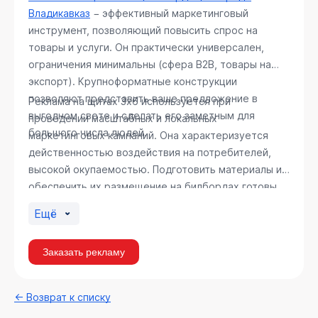
Владикавказ
− эффективный маркетинговый
инструмент, позволяющий повысить спрос на
товары и услуги. Он практически универсален,
ограничения минимальны (сфера В2В, товары на
экспорт). Крупноформатные конструкции
позволяют представить ваше предложение в
Реклама на щитах 3х6 используется при
выгодном свете и сделать его заметным для
проведении масштабных и локальных
большого числа людей.
маркетинговых кампаний. Она характеризуется
действенностью воздействия на потребителей,
высокой окупаемостью. Подготовить материалы и
обеспечить их размещение на билбордах готовы
специалисты РА «Регион Медиа Групп».
Ещё
Заказать рекламу
← Возврат к списку