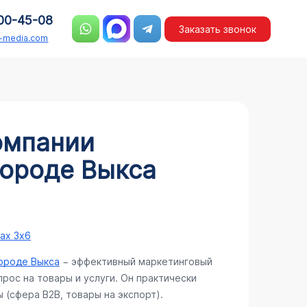
00-45-08
Заказать звонок
n-media.com
омпании
городе Выкса
ах 3х6
городе Выкса
− эффективный маркетинговый
рос на товары и услуги. Он практически
 (сфера В2В, товары на экспорт).