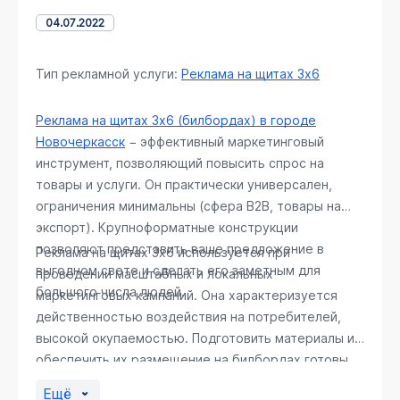
04.07.2022
Тип рекламной услуги:
Реклама на щитах 3х6
Реклама на щитах 3х6 (билбордах) в городе
Новочеркасск
− эффективный маркетинговый
инструмент, позволяющий повысить спрос на
товары и услуги. Он практически универсален,
ограничения минимальны (сфера В2В, товары на
экспорт). Крупноформатные конструкции
позволяют представить ваше предложение в
Реклама на щитах 3х6 используется при
выгодном свете и сделать его заметным для
проведении масштабных и локальных
большого числа людей.
маркетинговых кампаний. Она характеризуется
действенностью воздействия на потребителей,
высокой окупаемостью. Подготовить материалы и
обеспечить их размещение на билбордах готовы
специалисты РА «Регион Медиа Групп».
Ещё