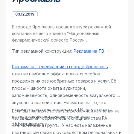
03.12.2019
В городе Ярославль прошел запуск рекламной
компании нашего клиента "Национальный
филармонический оркестр России".
Тип рекламной конструкции:
Реклама на ТВ
Реклама на телевидении в городе Ярославль
−
один из наиболее эффективных способов
продвижения разнообразных товаров и услуг. Её
плюсы − широта охвата аудитории,
запоминаемость, одновременность визуального и
звукового воздействия. Несмотря на то, что
стоимость выхода роликов на ТВ достаточно
Если вы планируете запуск рекламной кампании на
высока, вложения окупаются за счёт
телевидении, обратитесь к специалистам РА
эффективности.
«Регион Медиа Групп». У нас есть налаженные
партнёрские связи с руководством региональных и